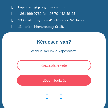
kapcsolat@gyogymasszort.hu
+361 999 0760 és +36 70-442-58-35
13.kerület Fáy utca 45 - Prestige Wellness
11.kerület Hamzsabégi út 18.
Kérdésed van?
Vedd fel velünk a kapcsolatot!
Kapcsolatfelvétel
Időpont foglalás