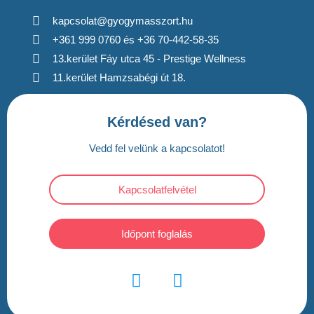
kapcsolat@gyogymasszort.hu
+361 999 0760 és +36 70-442-58-35
13.kerület Fáy utca 45 - Prestige Wellness
11.kerület Hamzsabégi út 18.
Kérdésed van?
Vedd fel velünk a kapcsolatot!
Kapcsolatfelvétel
Időpont foglalás