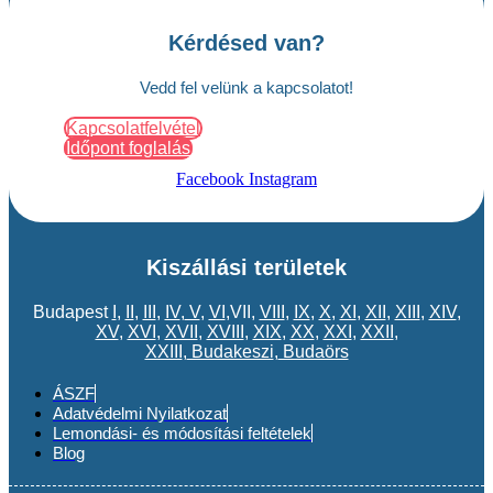
Kérdésed van?
Vedd fel velünk a kapcsolatot!
Kapcsolatfelvétel
Időpont foglalás
Facebook
Instagram
Kiszállási területek
Budapest
I
,
II
,
III
,
IV
,
V
,
VI
,VII,
VIII
,
IX
,
X
,
XI
,
XII
,
XIII
,
XIV
,
XV
,
XVI
,
XVII
,
XVIII
,
XIX
,
XX
,
XXI
,
XXII
,
XXIII
,
Budakeszi
,
Budaörs
ÁSZF
Adatvédelmi Nyilatkozat
Lemondási- és módosítási feltételek
Blog