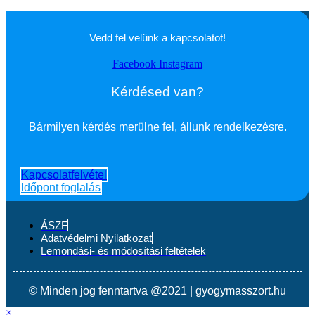
Vedd fel velünk a kapcsolatot!
Facebook
Instagram
Kérdésed van?
Bármilyen kérdés merülne fel, állunk rendelkezésre.
Kapcsolatfelvétel
Időpont foglalás
ÁSZF
Adatvédelmi Nyilatkozat
Lemondási- és módosítási feltételek
© Minden jog fenntartva @2021 | gyogymasszort.hu
×