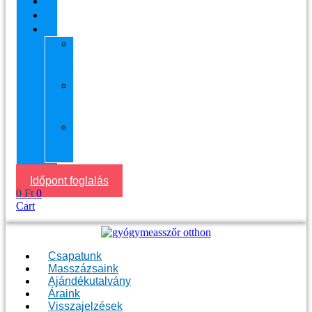
Áraink
Visszajelzések
Helyszín
11.
kerület
Masszázs
13.
kerület
Masszázs
Gyógymasszőrt
házhoz
Budapesten
Időpont foglalás
0
Ft
0
Cart
Csapatunk
Masszázsaink
Ajándékutalvány
Áraink
Visszajelzések