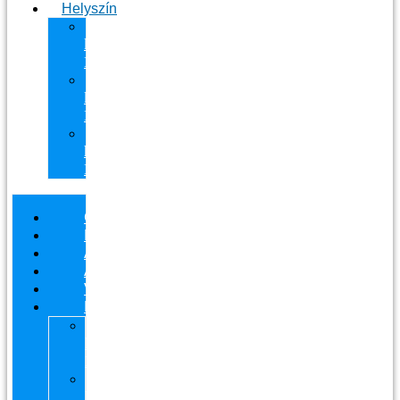
Helyszín
11.
kerület
Masszázs
13.
kerület
Masszázs
Gyógymasszőrt
házhoz
Budapesten
Csapatunk
Masszázsaink
Ajándékutalvány
Áraink
Visszajelzések
Helyszín
11.
kerület
Masszázs
13.
kerület