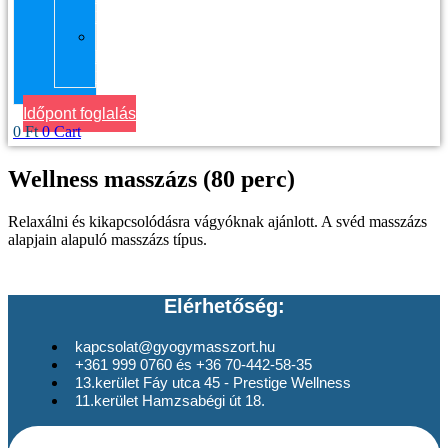
Masszázs
Gyógymasszőrt
házhoz
Budapesten
Időpont foglalás
0
Ft
0
Cart
Wellness masszázs (80 perc)
Relaxálni és kikapcsolódásra vágyóknak ajánlott. A svéd masszázs
alapjain alapuló masszázs típus.
Elérhetőség:
kapcsolat@gyogymasszort.hu
+361 999 0760 és +36 70-442-58-35
13.kerület Fáy utca 45 - Prestige Wellness
11.kerület Hamzsabégi út 18.