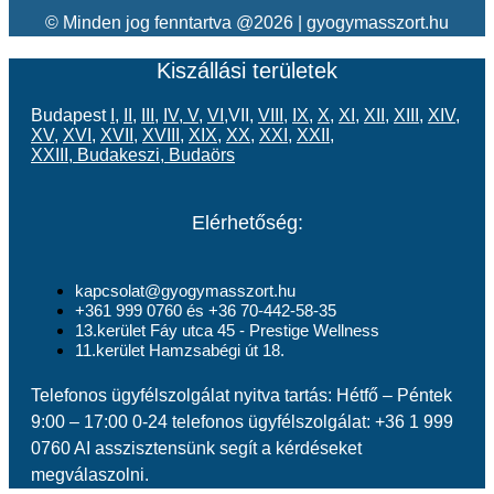
© Minden jog fenntartva @2026 | gyogymasszort.hu
Kiszállási területek
Budapest
I
,
II
,
III
,
IV
,
V
,
VI
,VII,
VIII
,
IX
,
X
,
XI
,
XII
,
XIII
,
XIV
,
XV
,
XVI
,
XVII
,
XVIII
,
XIX
,
XX
,
XXI
,
XXII
,
XXIII
,
Budakeszi
,
Budaörs
Elérhetőség:
kapcsolat@gyogymasszort.hu
+361 999 0760 és +36 70-442-58-35
13.kerület Fáy utca 45 - Prestige Wellness
11.kerület Hamzsabégi út 18.
Telefonos ügyfélszolgálat nyitva tartás: Hétfő – Péntek
9:00 – 17:00 0-24 telefonos ügyfélszolgálat: +36 1 999
0760 AI asszisztensünk segít a kérdéseket
megválaszolni.