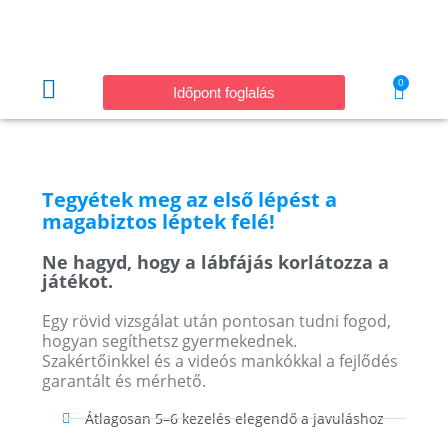
0
Időpont foglalás
Tegyétek meg az első lépést a
magabiztos léptek felé!
Ne hagyd, hogy a lábfájás korlátozza a
játékot.
Egy rövid vizsgálat után pontosan tudni fogod,
hogyan segíthetsz gyermekednek.
Szakértőinkkel és a videós mankókkal a fejlődés
garantált és mérhető.
Átlagosan 5–6 kezelés elegendő a javuláshoz