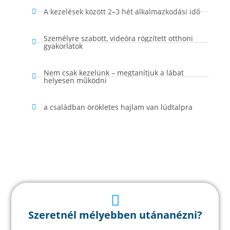
A kezelések között 2–3 hét alkalmazkodási idő
Személyre szabott, videóra rögzített otthoni
gyakorlatok
Nem csak kezelünk – megtanítjuk a lábat
helyesen működni
a családban örökletes hajlam van lúdtalpra
Szeretnél mélyebben utánanézni?