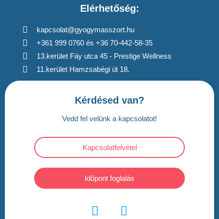
Elérhetőség:
kapcsolat@gyogymasszort.hu
+361 999 0760 és +36 70-442-58-35
13.kerület Fáy utca 45 - Prestige Wellness
11.kerület Hamzsabégi út 18.
Kérdésed van?
Vedd fel velünk a kapcsolatot!
Kapcsolatfelvétel
Időpont foglalás