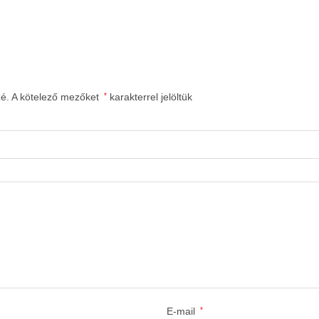
zé.
A kötelező mezőket
*
karakterrel jelöltük
E-mail
*