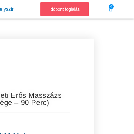
0
elyszín
Időpont foglalás
eti Erős Masszázs
ége – 90 Perc)