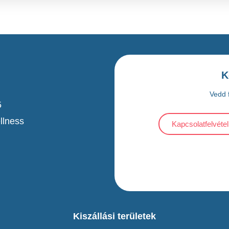
K
Vedd f
5
llness
Kapcsolatfelvétel
Kiszállási területek