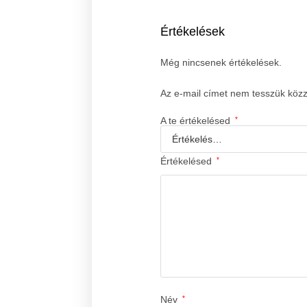
Értékelések
Még nincsenek értékelések.
Az e-mail címet nem tesszük köz
A te értékelésed
*
Értékelésed
*
Név
*