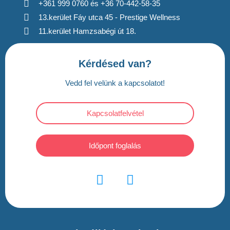
+361 999 0760 és +36 70-442-58-35
13.kerület Fáy utca 45 - Prestige Wellness
11.kerület Hamzsabégi út 18.
Kérdésed van?
Vedd fel velünk a kapcsolatot!
Kapcsolatfelvétel
Időpont foglalás