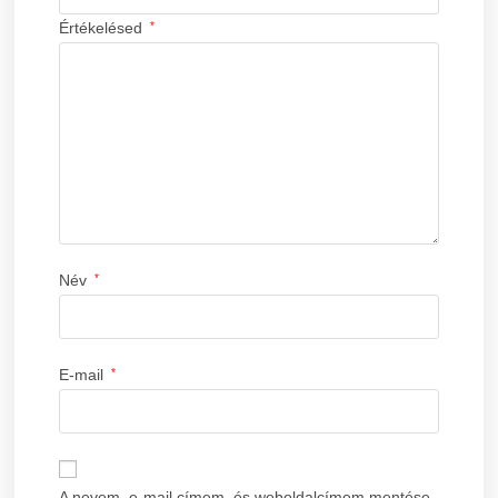
Értékelésed
*
Név
*
E-mail
*
A nevem, e-mail címem, és weboldalcímem mentése