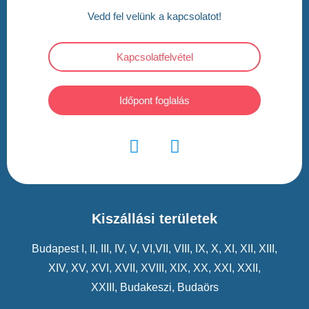
Vedd fel velünk a kapcsolatot!
Kapcsolatfelvétel
Időpont foglalás
Kiszállási területek
Budapest
I
,
II
,
III
,
IV
,
V
,
VI
,VII,
VIII
,
IX
,
X
,
XI
,
XII
,
XIII
,
XIV
,
XV
,
XVI
,
XVII
,
XVIII
,
XIX
,
XX
,
XXI
,
XXII
,
XXIII
,
Budakeszi
,
Budaörs