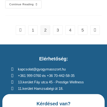
Continue Reading
1
2
3
4
5
Elérhetőség:
kapcsolat@gyogymasszort.hu
+361 999 0760 és +36 70-442-58-35
13.kerület Fáy utca 45 - Prestige Wellness
11.kerület Hamzsabégi út 18.
Kérdésed van?