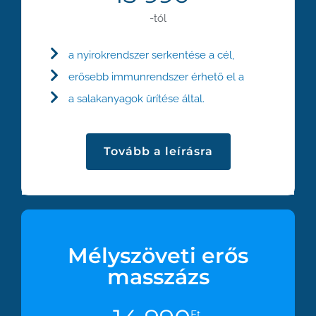
-tól
a nyirokrendszer serkentése a cél,
erősebb immunrendszer érhető el a
a salakanyagok ürítése által.
Tovább a leírásra
Mélyszöveti erős
masszázs
Ft