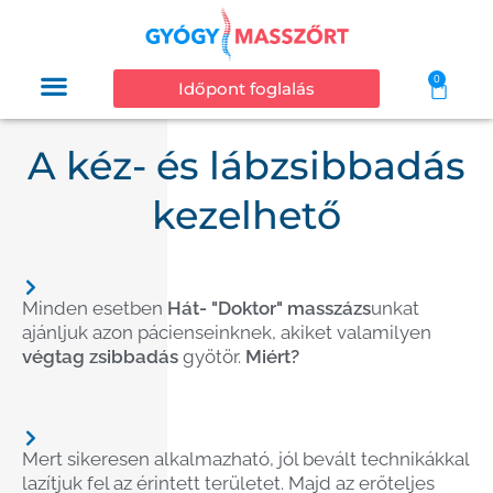
0
Időpont foglalás
A kéz- és lábzsibbadás
kezelhető
Minden esetben
Hát- "Doktor" masszázs
unkat
ajánljuk azon pácienseinknek, akiket valamilyen
végtag zsibbadás
gyötör.
Miért?
Mert sikeresen alkalmazható, jól bevált technikákkal
lazítjuk fel az érintett területet. Majd az erőteljes