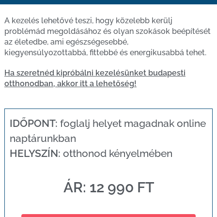
A kezelés lehetővé teszi, hogy közelebb kerülj
problémád megoldásához és olyan szokások beépítését
az életedbe, ami egészségesebbé,
kiegyensúlyozottabbá, fittebbé és energikusabbá tehet.
Ha szeretnéd kipróbálni kezelésünket budapesti
otthonodban, akkor itt a lehetőség!
IDŐPONT:
foglalj helyet magadnak online
naptárunkban
HELYSZÍN:
otthonod kényelmében
ÁR: 12 990 FT