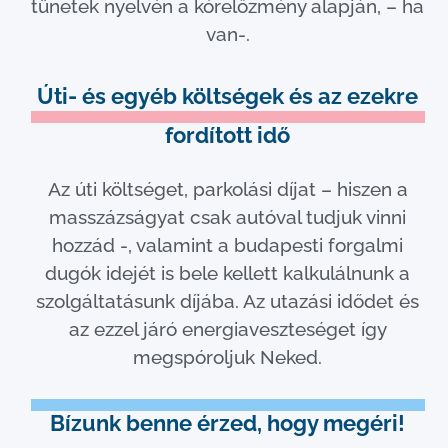
tünetek nyelvén a kórelőzmény alapján, – ha
van-.
Úti- és egyéb költségek és az ezekre
fordított idő
Az úti költséget, parkolási díjat – hiszen a
masszázságyat csak autóval tudjuk vinni
hozzád -, valamint a budapesti forgalmi
dugók idejét is bele kellett kalkulálnunk a
szolgáltatásunk díjába. Az utazási idődet és
az ezzel járó energiaveszteséget így
megspóroljuk Neked.
Bízunk benne érzed, hogy megéri!