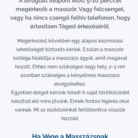
A lefoglalt időpont előtt 5-10 perccel
megérkezik a masszőr. Vagy felcsenget,
vagy ha nincs csengő felhív telefonon, hogy
értesítsen Téged érkezéséről.
Megérkezést követően egy alapos kézmosási
lehetőséget biztosíts kérlek. Ezután a masszőr
kolléga felállítja a masszázs ágyat, amit magával
hozott. Ehhez nem szükséges nagy hely, 2-3 nm
azonban szükséges a kényelmes masszázs
elvégzéséhez.
Egyetlen dolgot kérünk tőled! A saját törölköződet
készítsd elő mire jövünk. Ennek fontos higénia okai
vannak. Mi az eszközeinket fertőtlenítve visszük
hozzád.
Ha Vége a Masszázsnak