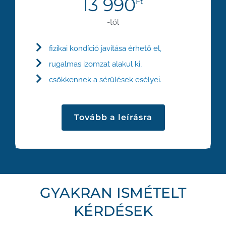
13 990
Ft
-tól
fizikai kondíció javítása érhető el,
rugalmas izomzat alakul ki,
csökkennek a sérülések esélyei.
Tovább a leírásra
GYAKRAN ISMÉTELT
KÉRDÉSEK