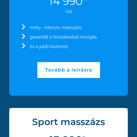
14 990
-tól
mély-, intenzív masszázs,
garantált a felszabadult mozgás,
és a jobb közérzet.
Tovább a leírásra
Sport masszázs