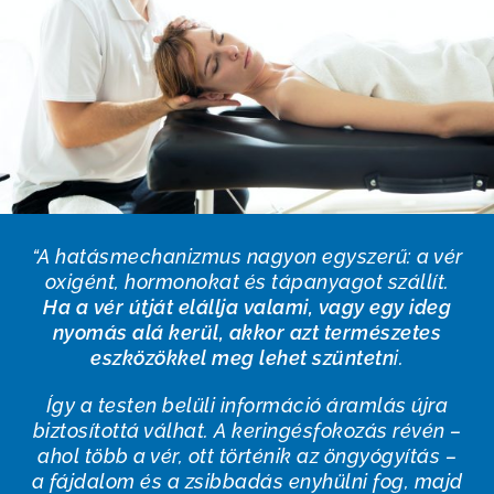
“A hatásmechanizmus nagyon egyszerű: a vér
oxigént, hormonokat és tápanyagot szállít.
Ha a vér útját elállja valami, vagy egy ideg
nyomás alá kerül, akkor azt természetes
eszközökkel meg lehet szüntetn
i.
Így a testen belüli információ áramlás újra
biztosítottá válhat. A keringésfokozás révén –
ahol több a vér, ott történik az öngyógyítás –
a fájdalom és a zsibbadás enyhülni fog, majd