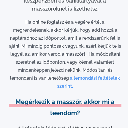
készpénzben és bankkártyával a
masszőröknél is fizethetsz.
Ha online foglalsz és a végére értél a
megrendelésnek, akkor kérjük, hogy add hozzá a
naptáradhoz az időpontot, amit a rendszerünk fel is
ajánl. Mi mindig pontosak vagyunk, ezért kérjük te is
legyél az, amikor várod a masszőrt. Ha módosítani
szeretnél az időponton, vagy késnél valamiért
mindenképpen jelezd nekünk. Módosítani és
lemondani is van lehetőség
a lemondási feltételek
szerint.
Megérkezik a masszőr, akkor mi a
teendőm?