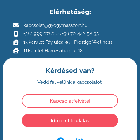
Elérhetőség:
kapcsolat@gyogymasszort.hu
+361 999 0760 és +36 70-442-58-35
13.kerület Fáy utca 45 - Prestige Wellness
11.kerület Hamzsabégi út 18.
Kérdésed van?
Vedd fel velünk a kapcsolatot!
Kapcsolatfelvétel
Időpont foglalás